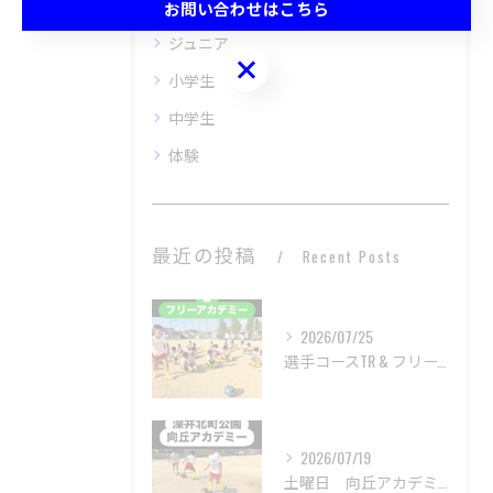
キッズ
お問い合わせはこちら
ジュニア
お問い合わせはこちら
小学生
中学生
体験
最近の投稿
Recent Posts
2026/07/25
選手コースTR & フリーアカデミー
2026/07/19
土曜日 向丘アカデミー