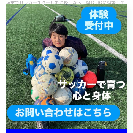
堺市でサッカースクールをお探しなら、SAKAI-JFAに相談して
みませんか？大阪府堺市西区のSAKAI-JFAは、小学生から中学
生まで対象のサッカースクールです。上野芝駅から徒歩7分
の便利な立地で、キッズクラスではサッカーの楽しさを、ジ
ュニアクラスでは本格的な技術指導を行っています。堺市、
堺市西区で子どもたちの健やかな成長を応援するサッカース
クールです。
< 前のページ
一覧に戻る
次のページ >
カテゴリー
Categories
全てのカテゴリー