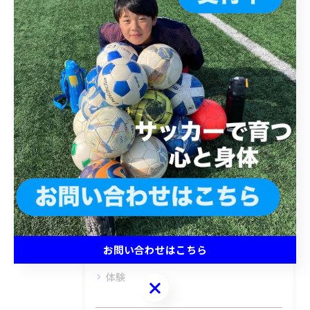
< 前のページ
一覧に戻る
次のページ >
カテゴリー
Categories
全てのカテゴリー
キッズ
ジュニア
小学生
お問い合わせはこちら
中学生
体験
お問い合わせはこちら