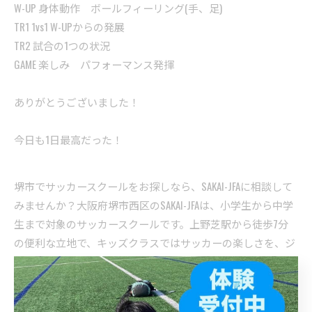
W-UP 身体動作 ボールフィーリング(手、足)
TR1 1vs1 W-UPからの発展
TR2 試合の1つの状況
GAME 楽しみ パフォーマンス発揮
ありがとうございました！
今日も1日最高だった！
堺市でサッカースクールをお探しなら、SAKAI-JFAに相談して
みませんか？大阪府堺市西区のSAKAI-JFAは、小学生から中学
生まで対象のサッカースクールです。上野芝駅から徒歩7分
の便利な立地で、キッズクラスではサッカーの楽しさを、ジ
ュニアクラスでは本格的な技術指導を行っています。堺市、
堺市西区で子どもたちの健やかな成長を応援するサッカース
クールです。