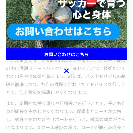
子どもの成長を促すサッカースク
ールの指導法
サッカースクールで活きる個別指導の工夫
サッカースクールにおいて効果的な個別指導は、子どもの成
長段階や性格、得意・不得意を見極めてアプローチを変える
お問い合わせはこちら
ことが重要です。大阪府堺市のスクールでは、グループ練習
の中に個別フィードバックを織り交ぜることで、技術だけで
お問い合わせはこちら
なく自信や達成感も養えます。例えば、パスやドリブルの基
礎を徹底しつつ、各自の課題に合わせたアドバイスを行うこ
とで、苦手意識を解消しやすくなります。
また、定期的な振り返りや目標設定を行うことで、子ども自
身が成長を実感しやすくなります。保護者とコーチが連携
し、家庭でも声かけやサポートを行うと、練習の効果がさら
に高まります。スクール選びの際は、コーチが個別の成長に