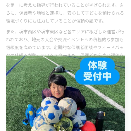
を第一に考えた指導が行われていることが挙げられます。さ
らに、保護者や地域と連携し、安心して子どもを預けられる
環境づくりにも注力していることが信頼の証です。
また、堺市西区や堺市東区など各エリアに根ざした運営が行
われており、地元の大会や交流イベントへの積極的な参加も
信頼度を高めています。定期的な保護者面談やフィードバッ
クの仕組みが整っているスクールも、保護者から高い評価を
得ています。
加えて、子どもが楽しく続けられる工夫や、進路相談・進学
サポートなど、長期的な視点で子どもの成長を見守る体制が
整っているかどうかも重要な条件です。口コミや評判だけで
なく、実際の運営体制や実績をしっかりと確認しましょう。