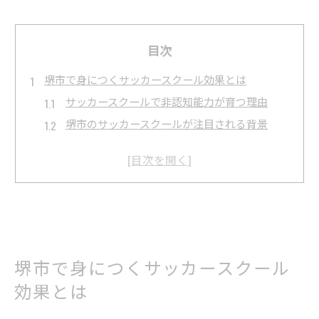
目次
堺市で身につくサッカースクール効果とは
サッカースクールで非認知能力が育つ理由
堺市のサッカースクールが注目される背景
技術習得と心の成長を両立する指導環境
サッカースクールで身につく判断力と自主性
堺市の強い少年サッカーチームの特徴
サッカースクールを選ぶ際の見落とせない基準
サッカースクール選びに必要な比較ポイント
成長段階に合ったサッカースクールの見極め方
堺市で身につくサッカースクール
費用と指導内容のバランスを考える基準
効果とは
サッカースクールで重視すべき指導方針とは