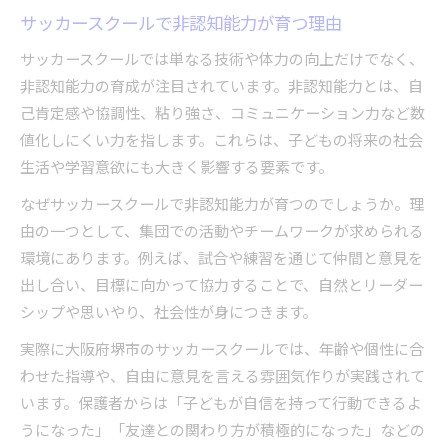
堺市で信頼されるサッカースクールの条件
サッカースクールで非認知能力が育つ理由
子どもの成長を促すサッカースクールの指導法
サッカースクールでは単なる技術や体力の向上だけでなく、
サッカースクールで活きる個別指導の工夫
非認知能力の育成が注目されています。非認知能力とは、自
考える力を伸ばすサッカースクールの特徴
己肯定感や協調性、粘り強さ、コミュニケーション力など数
観察力や協調性も育む指導法のポイント
値化しにくい力を指します。これらは、子どもの将来の社会
サッカースクールのコーチングが変える成長
生活や学習意欲にも大きく影響する要素です。
自立心を養うサッカースクールの取り組み
なぜサッカースクールで非認知能力が育つのでしょうか。理
判断力も伸ばす堺市サッカースクールの魅力
由の一つとして、集団での活動やチームワークが求められる
サッカースクールで判断力が向上する理由
環境にあります。例えば、試合や練習を通じて仲間と意見を
堺市で人気のサッカースクールの共通点
出し合い、目標に向かって協力することで、自然とリーダー
シップや思いやり、社会性が身につきます。
自主的に考える練習が多いサッカースクール
試合形式で身につくサッカーIQと応用力
実際に大阪府堺市のサッカースクールでは、年齢や個性に合
わせた指導や、自由に意見を言える雰囲気作りが実践されて
サッカースクールが育てる問題解決力
います。保護者からは「子どもが自信を持って行動できるよ
費用対効果を重視した選び方のポイント
うになった」「友達との関わり方が積極的になった」などの
サッカースクール費用と効果を比較する視点