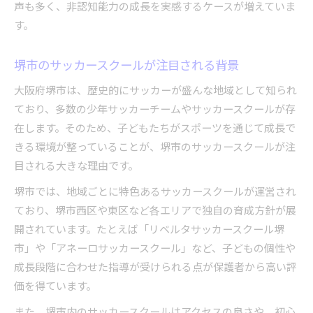
声も多く、非認知能力の成長を実感するケースが増えていま
サッカースクールで得られる価値の見極め方
す。
月謝以外の費用も考えた賢い選択方法
費用対効果が高いサッカースクールの特徴
堺市のサッカースクールが注目される背景
体験会を活用したサッカースクール選びのコツ
大阪府堺市は、歴史的にサッカーが盛んな地域として知られ
堺市で長く続けられる環境の探し方
ており、多数の少年サッカーチームやサッカースクールが存
サッカースクール継続のための環境選びの要点
在します。そのため、子どもたちがスポーツを通じて成長で
楽しみながら通えるサッカースクールの特徴
きる環境が整っていることが、堺市のサッカースクールが注
目される大きな理由です。
仲間と成長できるサッカースクールの魅力
サッカースクールで長く続く理由を解説
堺市では、地域ごとに特色あるサッカースクールが運営され
ており、堺市西区や東区など各エリアで独自の育成方針が展
通いやすさも考慮したサッカースクール選び
開されています。たとえば「リベルタサッカースクール堺
市」や「アネーロサッカースクール」など、子どもの個性や
成長段階に合わせた指導が受けられる点が保護者から高い評
価を得ています。
また、堺市内のサッカースクールはアクセスの良さや、初心