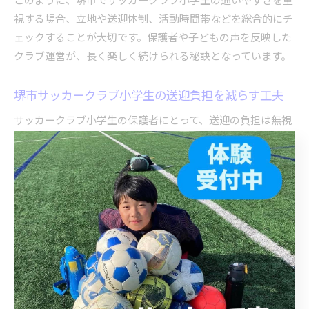
視する場合、立地や送迎体制、活動時間帯などを総合的にチ
ェックすることが大切です。保護者や子どもの声を反映した
クラブ運営が、長く楽しく続けられる秘訣となっています。
堺市サッカークラブ小学生の送迎負担を減らす工夫
サッカークラブ小学生の保護者にとって、送迎の負担は無視
できない問題です。堺市のクラブでは、保護者の負担軽減を
目的としたさまざまな工夫が取り入れられています。例え
ば、最寄り駅や学校近くでの集合・解散、公共交通機関と連
携したアクセスルートの案内などが挙げられます。
また、クラブによっては保護者同士の送迎当番制や、兄弟・
友達同士でまとまって移動する「グループ送迎」を推奨して
いる場合もあります。こうした取り組みは、保護者の時間
的・精神的負担を軽減し、子どもがより自立して通える環境
づくりに寄与しています。