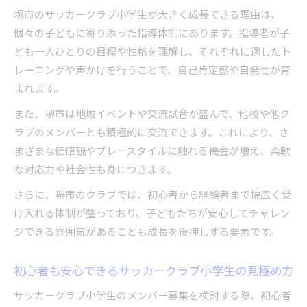
サッカークラブ小学生の練習場所と通学路の選
堺市のサッカークラブ小学生が大きく成長できる理由は、
び方
個々の子どもに寄り添った指導体制にあります。指導者が子
通いやすさで選ぶ堺市サッカークラブ小学生の
ども一人ひとりの目標や性格を理解し、それぞれに適したト
魅力
レーニングや声かけを行うことで、自己肯定感や自発性が育
サッカークラブ小学生に優しい堺市のアクセス
まれます。
事情
また、堺市は地域イベントや交流試合が盛んで、他校や他ク
家計に優しい堺市サッカークラブ小学生の募集ポイ
ラブのメンバーとも積極的に交流できます。これにより、さ
ント
まざまな価値観やプレースタイルに触れる機会が増え、柔軟
サッカークラブ小学生の費用比較と堺市の特長
な対応力や社会性も身につきます。
堺市サッカークラブ小学生の入会金や制度を解
さらに、堺市のクラブでは、初心者から経験者まで幅広く受
説
け入れる体制が整っており、子どもたちが安心してチャレン
サッカークラブ小学生選びで家計を守るコツ堺
ジできる雰囲気があることも成長を後押しする要素です。
市編
兄弟で通いやすい堺市サッカークラブ小学生の
初心者も安心できるサッカークラブ小学生の見極め方
魅力
サッカークラブ小学生のメンバー募集を検討する際、初心者
初期費用を抑える堺市サッカークラブ小学生の