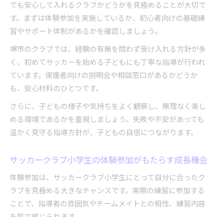
でも安心して入れるクラブかどうかを見極めることが大切で
選び方
す。まずは体験参加を実施しているか、初心者向けの基礎練
初心者も安心できる堺市サッカークラブ小学生体験
習やサポート体制があるかを確認しましょう。
談
堺市のクラブでは、経験の有無を問わず受け入れる方針が多
サッカークラブ小学生初心者が堺市で感じた安
く、初めてサッカーを始める子どもにも丁寧な指導が行われ
心感
ています。保護者向けの説明会や相談窓口があるかどうか
堺市サッカークラブ小学生体験参加のリアルな
も、安心材料のひとつです。
声
さらに、子どもの様子や気持ちをよく観察し、無理なく楽し
サッカークラブ小学生の初参加で得た成長体験
める環境であるかを重視しましょう。失敗や不安があっても
とは
温かく見守る指導方針が、子どもの自信につながります。
初心者向け堺市サッカークラブ小学生のサポー
ト体制
サッカークラブ小学生の体験参加がもたらす成長機会
サッカークラブ小学生が笑顔で通える堺市の理
体験参加は、サッカークラブ小学生にとって自分に合ったク
由
ラブを見極める大きなチャンスです。実際の練習に参加する
成長機会豊富な堺市のサッカークラブ小学生向け環
ことで、指導者の雰囲気やチームメイトとの相性、練習内容
境とは
を肌で感じられます。