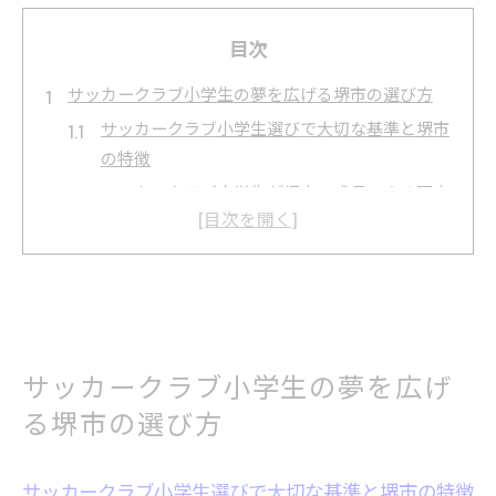
目次
サッカークラブ小学生の夢を広げる堺市の選び方
サッカークラブ小学生選びで大切な基準と堺市
の特徴
サッカークラブ小学生が堺市で成長できる理由
とは
初心者も安心できるサッカークラブ小学生の見
極め方
サッカークラブ小学生の体験参加がもたらす成
長機会
サッカークラブ小学生の夢を広げ
堺市でサッカークラブ小学生を選ぶ際の注意点
る堺市の選び方
子どもが輝くサッカークラブ選びにおける堺市の魅
力
サッカークラブ小学生が堺市で輝く秘密を徹底
サッカークラブ小学生選びで大切な基準と堺市の特徴