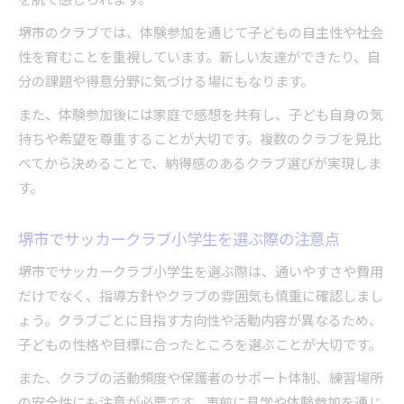
サッカークラブ小学生が伸びる堺市の育成メソ
堺市のクラブでは、体験参加を通じて子どもの自主性や社会
ッド
性を育むことを重視しています。新しい友達ができたり、自
堺市サッカークラブ小学生の成長環境と指導方
分の課題や得意分野に気づける場にもなります。
針
サッカークラブ小学生を支える堺市のサポート
また、体験参加後には家庭で感想を共有し、子ども自身の気
体制
持ちや希望を尊重することが大切です。複数のクラブを見比
べてから決めることで、納得感のあるクラブ選びが実現しま
成長を実感できる堺市サッカークラブ小学生の
す。
特徴
サッカークラブ小学生の挑戦を応援する堺市の
堺市でサッカークラブ小学生を選ぶ際の注意点
魅力
堺市でサッカークラブ小学生を選ぶ際は、通いやすさや費用
だけでなく、指導方針やクラブの雰囲気も慎重に確認しまし
ょう。クラブごとに目指す方向性や活動内容が異なるため、
子どもの性格や目標に合ったところを選ぶことが大切です。
また、クラブの活動頻度や保護者のサポート体制、練習場所
の安全性にも注意が必要です。事前に見学や体験参加を通じ