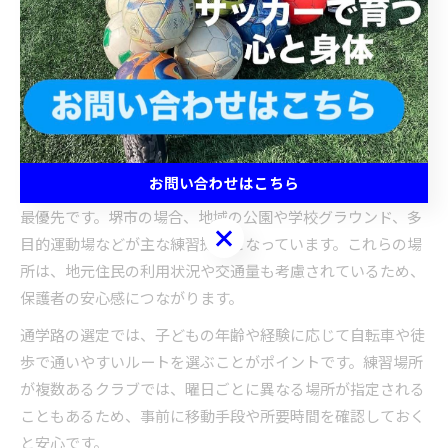
送迎方法やサポート体制については、入会前の体験会や説明
会で必ず確認することが大切です。送迎負担が少なければ、
保護者も安心して子どもの活動を応援でき、家庭の負担を抑
えつつ継続的な参加が可能となります。
サッカークラブ小学生の練習場所と通学路の選び方
お問い合わせはこちら
サッカークラブ小学生の練習場所選びは、安全性と利便性が
最優先です。堺市の場合、地域の公園や学校グラウンド、多
お問い合わせはこちら
目的運動場などが主な練習拠点となっています。これらの場
所は、地元住民の利用状況や交通量も考慮されているため、
保護者の安心感につながります。
通学路の選定では、子どもの年齢や経験に応じて自転車や徒
歩で通いやすいルートを選ぶことがポイントです。練習場所
が複数あるクラブでは、曜日ごとに異なる場所が指定される
こともあるため、事前に移動手段や所要時間を確認しておく
と安心です。