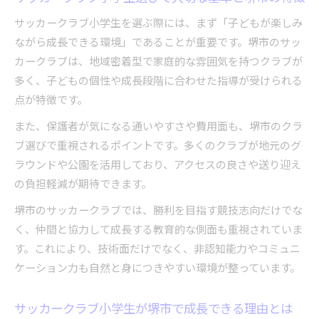
解説
サッカークラブ小学生を選ぶ際には、まず「子どもが楽しみ
堺市サッカークラブ小学生の多彩な育成環境と
ながら成長できる環境」であることが重要です。堺市のサッ
は
カークラブは、地域密着型で家庭的な雰囲気を持つクラブが
サッカークラブ小学生が長く続けやすい堺市の
多く、子どもの個性や成長段階に合わせた指導が受けられる
魅力
点が特徴です。
サッカークラブ小学生に適した堺市コーチ陣の
また、保護者が気になる通いやすさや費用面も、堺市のクラ
特長
ブ選びで重視されるポイントです。多くのクラブが地元のグ
成長と楽しさを両立する堺市サッカークラブ小
ラウンドや公園を活用しており、アクセスの良さや送り迎え
学生
の負担軽減が期待できます。
通いやすさ重視で探すサッカークラブ小学生の堺市
堺市のサッカークラブでは、勝利を目指す競技志向だけでな
最新事情
く、仲間と協力して成長する教育的な側面も重視されていま
サッカークラブ小学生が通いやすい堺市の条件
す。これにより、技術面だけでなく、非認知能力やコミュニ
とは
ケーション力も自然と身につきやすい環境が整っています。
堺市サッカークラブ小学生の送迎負担を減らす
工夫
サッカークラブ小学生が堺市で成長できる理由とは