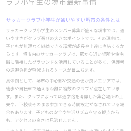
ラブ小学生の堺市最新事情
サッカークラブ小学生が通いやすい堺市の条件とは
サッカークラブ小学生のメンバー募集が盛んな堺市では、通
いやすさがクラブ選びの大きなポイントです。その理由は、
子どもが無理なく継続できる環境が成長や上達に直結するか
らです。堺市内のサッカークラブは、駅から近い場所や住宅
街に隣接したグラウンドを活用していることが多く、保護者
の送迎負担が軽減されるケースが目立ちます。
具体例として、堺市の中心部や交通の便が良いエリアでは、
徒歩や自転車で通える距離に複数のクラブが点在していま
す。また、クラブによっては通学路を考慮した集合場所の工
夫や、下校後そのまま参加できる時間設定がなされている場
合もあります。子どもの安全や生活リズムを守る観点から
も、アクセスの良さは見逃せません。
このように、堺市でサッカークラブ小学生の通いやすさを重