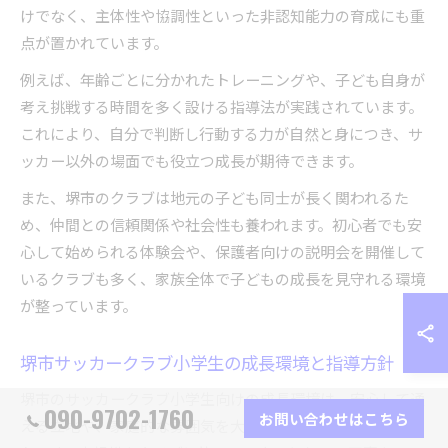
けでなく、主体性や協調性といった非認知能力の育成にも重
点が置かれています。
例えば、年齢ごとに分かれたトレーニングや、子ども自身が
考え挑戦する時間を多く設ける指導法が実践されています。
これにより、自分で判断し行動する力が自然と身につき、サ
ッカー以外の場面でも役立つ成長が期待できます。
また、堺市のクラブは地元の子ども同士が長く関われるた
め、仲間との信頼関係や社会性も養われます。初心者でも安
心して始められる体験会や、保護者向けの説明会を開催して
いるクラブも多く、家族全体で子どもの成長を見守れる環境
が整っています。
堺市サッカークラブ小学生の成長環境と指導方針
堺市のサッカークラブ小学生向けの成長環境は、安心して通
090-9702-1760
お問い合わせはこちら
える立地や、家庭的な雰囲気を大切にした指導体制がポイン