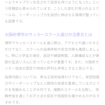
ールでキャプテンを任されて自信を持つようになった」とい
大阪府サッカー協会が推進する育成プログラム
う体験談も寄せられています。こうした変化が見られるスク
サッカースクール指導者が語るリーダー育成の
ールは、リーダーシップ力を自然に伸ばせる環境が整ってい
工夫
る証拠です。
サッカースクールで学ぶ集団行動と主体性の両
立
大阪府堺市のサッカースクール選びの注意点とは
スクール指導で強調されるコミュニケーション
堺市でサッカースクールを選ぶ際は、アクセスや通いやすさ
力
だけでなく、スクールの指導体制や安全対策も確認しましょ
子どもが変わるサッカースクール参加のメリット
う。特に小学生の場合、送迎や練習時間、人数構成などが家
サッカースクール参加が子どもに与える好影響
庭の生活リズムに合っているかが重要です。また、大阪府サ
ッカー協会の認定や地域の評判も参考にすると安心です。
リーダーシップを自然に育てるサッカースクー
ル
指導内容については、単なる技術指導だけでなく、非認知能
サッカースクールで協調性や責任感が身につく
力やリーダーシップなど人間性の成長を重視しているかどう
理由
かを見極めることが大切です。複数のスクールを比較し、体
イベント参加で感じるサッカースクールの成果
験参加を通じてお子さまの反応や雰囲気を確かめるのがおす
すめです。
サッカースクールがもたらす将来への自信とは