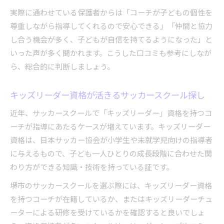
リーダーシップに焦点を当てた堺市の育成法とは
実際に通わせている保護者からは「コーチが子どもの個性を
尊重しながら指導してくれるので安心できる」「仲間と協力
サッカースクールが重視するリーダー育成の手
し合う機会が多く、子どもが自信を持てるようになった」と
法
いった声が多く聞かれます。こうした口コミも参考にしなが
大阪サッカーキッズの成長を支える育成理論
ら、総合的に判断しましょう。
キッズリーダー養成講習会で学ぶ指導ポイント
サッカースクールの育成方針とカリキュラム例
キッズリーダー資格が活きるサッカースクール探し
リーダーシップ発揮を促すサッカースクールの
近年、サッカースクールで「キッズリーダー」資格を持つコ
工夫
ーチが指導にあたるケースが増えています。キッズリーダー
資格は、日本サッカー協会が小学生や未就学児向けの指導者
に与えるもので、子ども一人ひとりの成長段階に合わせた関
わり方ができる知識・技術を持っている証です。
堺市のサッカースクールを選ぶ際には、キッズリーダー資格
を持つコーチが在籍しているか、またはキッズリーダーチュ
ーターによる研修を受けているかを確認すると良いでしょ