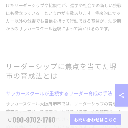
けたリーダーシップや協調性が、進学や社会での新しい挑戦
にも役立っている」という声が多数あります。将来的にサッ
カー以外の分野でも自信を持って行動できる基盤が、幼少期
からのサッカースクール経験によって築かれるのです。
リーダーシップに焦点を当てた堺
市の育成法とは
サッカースクールが重視するリーダー育成の手法
サッカースクール大阪府堺市では、リーダーシップの育成が
重要なテーマとして位置づけられています。その理由は、サ
090-9702-1760
ッカーが単なる技術や体力だけでなく、仲間との協力や自発
お問い合わせはこちら
的な行動を通じて子どもたちの成長を促すスポーツだからで