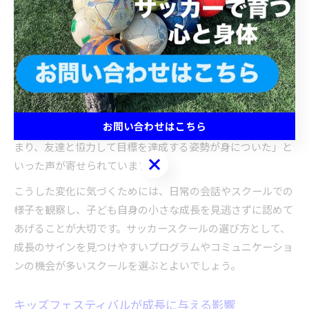
では、技術だけでなくリーダーシップや主体性の変化に注目
することが重要です。例えば、自分から意見を出す、仲間へ
の声かけが増える、練習や活動への取り組み方が積極的にな
るといった変化が見られるようになります。
これらの成長のサインは、指導者による個別対応やチーム活
動を通じて育まれます。実際、保護者からは「以前よりも自
お問い合わせはこちら
分の考えをはっきり伝えられるようになった」「協調性が高
まり、友達と協力して目標を達成する姿勢が身についた」と
お問い合わせはこちら
いった声が寄せられています。
こうした変化に気づくためには、日常の会話やスクールでの
様子を観察し、子ども自身の小さな成長を見逃さずに認めて
あげることが大切です。サッカースクールの選び方として、
成長のサインを見つけやすいプログラムやコミュニケーショ
ンの機会が多いスクールを選ぶとよいでしょう。
キッズフェスティバルが成長に与える影響