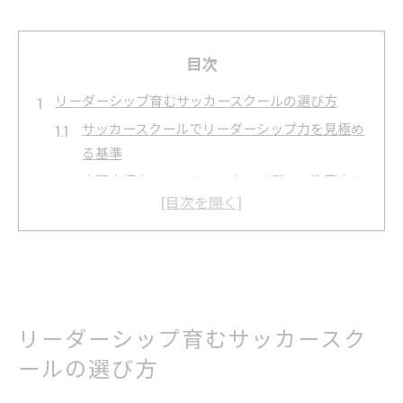
目次
リーダーシップ育むサッカースクールの選び方
サッカースクールでリーダーシップ力を見極め
る基準
大阪府堺市のサッカースクール選びの注意点と
は
キッズリーダー資格が活きるサッカースクール
探し
保護者が知るべきサッカースクールの指導方針
非認知能力を育てるサッカースクールの選択法
リーダーシップ育むサッカースク
主体性が伸びる堺市サッカースクール体験談
ールの選び方
サッカースクール参加で主体性が変わる瞬間
堺市サッカースクール体験者が語る成長の実感