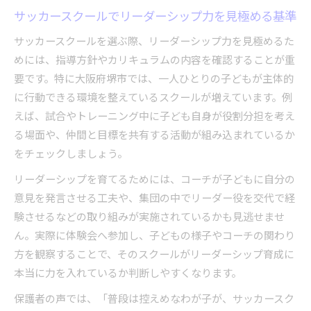
サッカースクールでリーダーシップ力を見極める基準
キッズリーダーチューターによるサポート体験
記
サッカースクールを選ぶ際、リーダーシップ力を見極めるた
サッカースクールで生まれる仲間との絆とは
めには、指導方針やカリキュラムの内容を確認することが重
要です。特に大阪府堺市では、一人ひとりの子どもが主体的
主体性を引き出すサッカースクールの現場から
に行動できる環境を整えているスクールが増えています。例
サッカースクールで子どもの成長を実感する秘訣
えば、試合やトレーニング中に子ども自身が役割分担を考え
サッカースクールで見つかる成長のサインとは
る場面や、仲間と目標を共有する活動が組み込まれているか
キッズフェスティバルが成長に与える影響
をチェックしましょう。
保護者も参加できるサッカースクールの魅力
リーダーシップを育てるためには、コーチが子どもに自分の
サッカースクールで身につく協調性とリーダー
意見を発言させる工夫や、集団の中でリーダー役を交代で経
力
験させるなどの取り組みが実施されているかも見逃せませ
子どもの変化に気づくサッカースクールの接し
ん。実際に体験会へ参加し、子どもの様子やコーチの関わり
方
方を観察することで、そのスクールがリーダーシップ育成に
大阪府堺市のスクール指導で学ぶリーダーシップ
本当に力を入れているか判断しやすくなります。
サッカースクールの指導がリーダー力に直結す
保護者の声では、「普段は控えめなわが子が、サッカースク
る理由