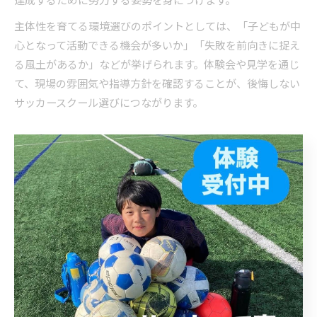
主体性を育てる環境選びのポイントとしては、「子どもが中
心となって活動できる機会が多いか」「失敗を前向きに捉え
る風土があるか」などが挙げられます。体験会や見学を通じ
て、現場の雰囲気や指導方針を確認することが、後悔しない
サッカースクール選びにつながります。
サッカースクールで子どもの成長
を実感する秘訣
サッカースクールで見つかる成長のサインとは
サッカースクールに通うことで、子どもの成長を実感できる
瞬間は数多くあります。特に大阪府堺市のサッカースクール