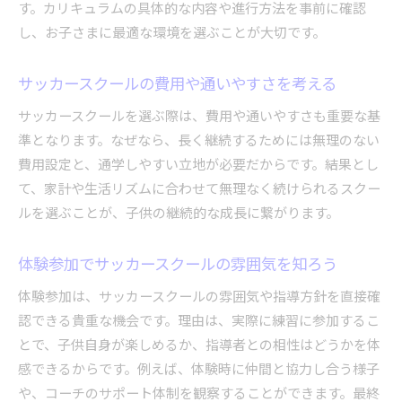
す。カリキュラムの具体的な内容や進行方法を事前に確認
サッカースクール卒業後の進路や夢を考える
し、お子さまに最適な環境を選ぶことが大切です。
異年齢交流で広がるサッカースクールの魅力
サッカースクールの費用や通いやすさを考える
サッカースクールを通じて自立心を育む方法
心身の発達を促すサッカー指導の実際を探る
サッカースクールを選ぶ際は、費用や通いやすさも重要な基
サッカースクールの指導法が子供に与える影響
準となります。なぜなら、長く継続するためには無理のない
費用設定と、通学しやすい立地が必要だからです。結果とし
身体だけでなく心も育てるサッカースクール
て、家計や生活リズムに合わせて無理なく続けられるスクー
成長を支える堺市サッカースクールの実践例
ルを選ぶことが、子供の継続的な成長に繋がります。
サッカースクールの練習頻度と効果的な通い方
サッカースクールで学べるメンタルトレーニン
体験参加でサッカースクールの雰囲気を知ろう
グ
体験参加は、サッカースクールの雰囲気や指導方針を直接確
経験者が語るサッカースクールの成長エピソー
認できる貴重な機会です。理由は、実際に練習に参加するこ
ド
とで、子供自身が楽しめるか、指導者との相性はどうかを体
堺市で小学生が輝くサッカースクール活用法
感できるからです。例えば、体験時に仲間と協力し合う様子
サッカースクールを最大限に活かすための工夫
や、コーチのサポート体制を観察することができます。最終