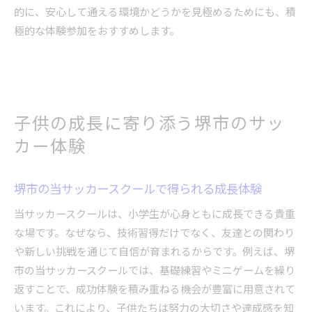
小学生がサッカースクールで伸びるポイント
的に、安心して通える環境かどうかを見極めるためにも、積
サッカースクールと家庭の協力で成長を後押し
極的な体験参加をおすすめします。
子供のやる気を引き出すサッカースクール選び
サッカースクール卒業後の進路サポートも充実
堺市のサッカースクールで夢に近づく方法
子供の成長に寄り添う堺市のサッ
カー体験
堺市の当サッカースクールで得られる成長体験
当サッカースクールは、小学生が心身ともに成長できる貴重
な場です。なぜなら、技術習得だけでなく、友達との関わり
や新しい挑戦を通じて自信が育まれるからです。例えば、堺
市の当サッカースクールでは、基礎練習やミニゲームを繰り
返すことで、成功体験を積み重ねる機会が豊富に用意されて
います。これにより、子供たちは努力の大切さや達成感を知