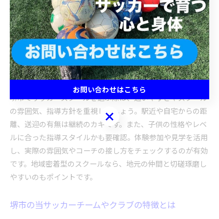
ベル別のトレーニングが増加。こうした取り組みが、子供た
ちの自信や主体性を引き出し、将来の可能性を広げていま
す。サッカーを通じて心身ともに成長できるのが堺市の最新
トレンドです。
サッカースクールの選び方と地域事情のポイント
お問い合わせはこちら
堺市でサッカースクールを選ぶ際は、通いやすさやスクール
の雰囲気、指導方針を重視しましょう。駅近や自宅からの距
お問い合わせはこちら
離、送迎の有無は継続のカギです。また、子供の性格やレベ
ルに合った指導スタイルかも要確認。体験参加や見学を活用
し、実際の雰囲気やコーチの接し方をチェックするのが有効
です。地域密着型のスクールなら、地元の仲間と切磋琢磨し
やすいのもポイントです。
堺市の当サッカーチームやクラブの特徴とは