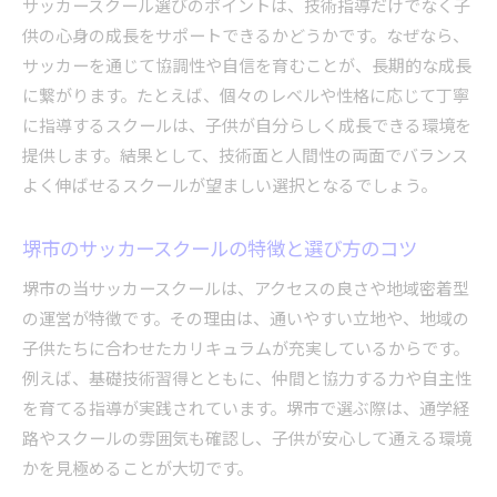
サッカースクール選びのポイントは、技術指導だけでなく子
堺市内のサッカースクール体験談を紹介
供の心身の成長をサポートできるかどうかです。なぜなら、
サッカースクールで変わる子供の毎日とは
サッカーを通じて協調性や自信を育むことが、長期的な成長
サッカースクールで身につく協調性と自信
に繋がります。たとえば、個々のレベルや性格に応じて丁寧
サッカースクールが育む協調性の重要ポイント
に指導するスクールは、子供が自分らしく成長できる環境を
小学生がサッカーで自信をつける理由を解説
提供します。結果として、技術面と人間性の両面でバランス
サッカースクールで得られる仲間との絆とは
よく伸ばせるスクールが望ましい選択となるでしょう。
堺市のサッカースクールが考える成長支援
堺市のサッカースクールの特徴と選び方のコツ
サッカースクール参加で変わる子供の姿
協調性と自主性が伸びるサッカースクール環境
堺市の当サッカースクールは、アクセスの良さや地域密着型
の運営が特徴です。その理由は、通いやすい立地や、地域の
堺市で人気のサッカースクール事情を徹底解説
子供たちに合わせたカリキュラムが充実しているからです。
堺市のサッカースクール最新トレンドを紹介
例えば、基礎技術習得とともに、仲間と協力する力や自主性
サッカースクールの選び方と地域事情のポイン
を育てる指導が実践されています。堺市で選ぶ際は、通学経
ト
路やスクールの雰囲気も確認し、子供が安心して通える環境
堺市の当サッカーチームやクラブの特徴とは
かを見極めることが大切です。
人気のサッカースクールに共通する魅力