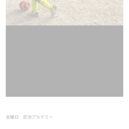
金曜日 尼池アカデミー