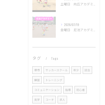
土曜日 向丘アカデミー
2026/07/19
金曜日 尼池アカデミー
タグ
Tags
堺市
サッカースクール
年少
試合
練習
トレーニング
コミュニケーション
指導
初心者
見学
コーチ
求人