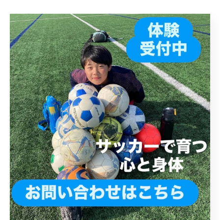
堺市でサッカースクールをお探しなら、SAKAI-JFAに相談して
みませんか？大阪府堺市西区のSAKAI-JFAは、小学生から中学
生まで対象のサッカースクールです。上野芝駅から徒歩7分
の便利な立地で、キッズクラスではサッカーの楽しさを、ジ
ュニアクラスでは本格的な技術指導を行っています。堺市、
堺市西区で子どもたちの健やかな成長を応援するサッカース
クールです。
< 前のページ
一覧に戻る
次のページ >
カテゴリー
Categories
全てのカテゴリー