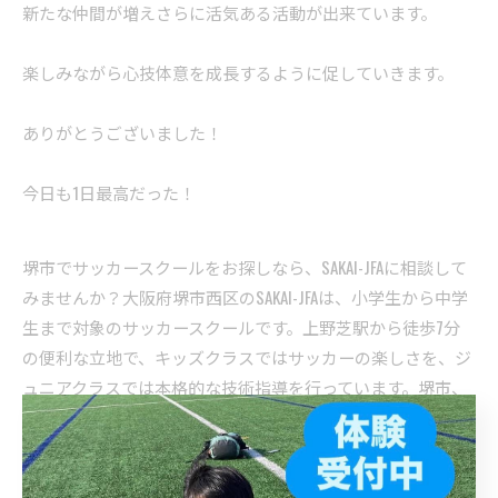
新たな仲間が増えさらに活気ある活動が出来ています。
楽しみながら心技体意を成長するように促していきます。
ありがとうございました！
今日も1日最高だった！
堺市でサッカースクールをお探しなら、SAKAI-JFAに相談して
みませんか？大阪府堺市西区のSAKAI-JFAは、小学生から中学
生まで対象のサッカースクールです。上野芝駅から徒歩7分
の便利な立地で、キッズクラスではサッカーの楽しさを、ジ
ュニアクラスでは本格的な技術指導を行っています。堺市、
堺市西区で子どもたちの健やかな成長を応援するサッカース
クールです。