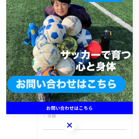
< 前のページ
一覧に戻る
次のページ >
カテゴリー
Categories
全てのカテゴリー
キッズ
ジュニア
小学生
中学生
お問い合わせはこちら
体験
お問い合わせはこちら