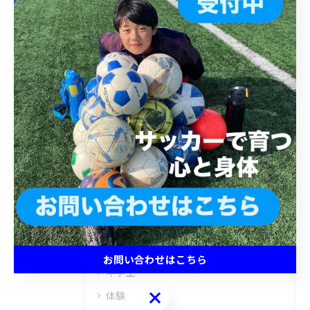
クールです。
< 前のページ
一覧に戻る
次のページ >
カテゴリー
Categories
全てのカテゴリー
キッズ
ジュニア
小学生
お問い合わせはこちら
中学生
お問い合わせはこちら
体験