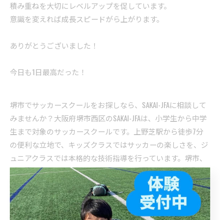
積み重ねを大切にレベルアップを促しています。
意識を変えれば成長スピードがら上がります。
ありがとうございました！
今日も1日最高だった！
堺市でサッカースクールをお探しなら、SAKAI-JFAに相談して
みませんか？大阪府堺市西区のSAKAI-JFAは、小学生から中学
生まで対象のサッカースクールです。上野芝駅から徒歩7分
の便利な立地で、キッズクラスではサッカーの楽しさを、ジ
ュニアクラスでは本格的な技術指導を行っています。堺市、
堺市西区で子どもたちの健やかな成長を応援するサッカース
クールです。