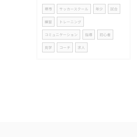
堺市
サッカースクール
年少
試合
練習
トレーニング
コミュニケーション
指導
初心者
見学
コーチ
求人