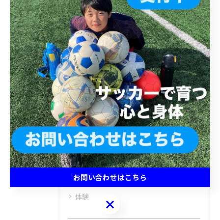
< 前のページ
一覧に戻る
次のページ >
カテゴリー
Categories
全てのカテゴリー
キッズ
ジュニア
小学生
お問い合わせはこちら
中学生
体験
お問い合わせはこちら