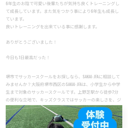
6年生のお陰で可愛い後輩たちが気持ち良くトレーニングし
て成長しています。また気をつかう事により6年生も成長し
ています。
良いトレーニングを出来ている事に感謝します。
ありがとうございました！
今日も1日最高だった！
堺市でサッカースクールをお探しなら、SAKAI-JFAに相談して
みませんか？大阪府堺市西区のSAKAI-JFAは、小学生から中学
生まで対象のサッカースクールです。上野芝駅から徒歩7分
の便利な立地で、キッズクラスではサッカーの楽しさを、ジ
ュニアクラスでは本格的な技術指導を行っています。堺市、
堺市西区で子どもたちの健やかな成長を応援するサッカース
クールです。