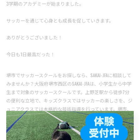
3学期のアカデミーが始まりました。
サッカーを通じて心身とも成長を促していきます。
ありがとうございました！
今日も1日最高だった！
堺市でサッカースクールをお探しなら、SAKAI-JFAに相談して
みませんか？大阪府堺市西区のSAKAI-JFAは、小学生から中学
生まで対象のサッカースクールです。上野芝駅から徒歩7分
の便利な立地で、キッズクラスではサッカーの楽しさを、ジ
ュニアクラスでは本格的な技術指導を行っています。堺市、
堺市西区で子どもたちの健やかな成長を応援するサッカース
クールです。