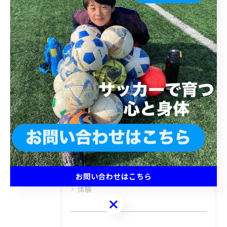
< 前のページ
一覧に戻る
次のページ >
カテゴリー
Categories
全てのカテゴリー
キッズ
ジュニア
小学生
中学生
お問い合わせはこちら
体験
お問い合わせはこちら