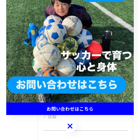
< 前のページ
一覧に戻る
次のページ >
カテゴリー
Categories
全てのカテゴリー
キッズ
ジュニア
小学生
中学生
お問い合わせはこちら
体験
お問い合わせはこちら