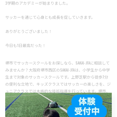
3学期のアカデミーが始まりました。
サッカーを通じて心身とも成長を促していきます。
ありがとうございました！
今日も1日最高だった！
堺市でサッカースクールをお探しなら、SAKAI-JFAに相談して
みませんか？大阪府堺市西区のSAKAI-JFAは、小学生から中学
生まで対象のサッカースクールです。上野芝駅から徒歩7分
の便利な立地で、キッズクラスではサッカーの楽しさを、ジ
ュニアクラスでは本格的な技術指導を行っています。堺市、
堺市西区で子どもたちの健やかな成長を応援するサッカース
クールです。