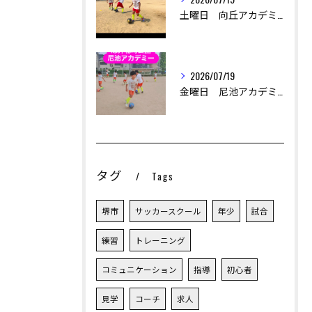
土曜日 向丘アカデミー
2026/07/19
金曜日 尼池アカデミー
タグ
Tags
堺市
サッカースクール
年少
試合
練習
トレーニング
コミュニケーション
指導
初心者
見学
コーチ
求人