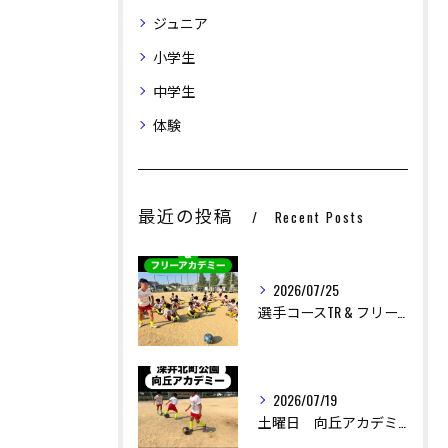
ジュニア
小学生
中学生
体験
最近の投稿
Recent Posts
お問い合わせはこちら
お問い合わせはこちら
2026/07/25
選手コースTR & フリーアカデミー
2026/07/19
土曜日 向丘アカデミー